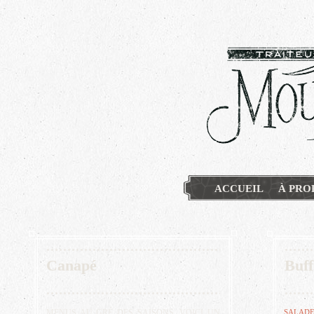
ACCUEIL
À PRO
Canapé
Buff
MENUS AU GRÉ DES SAISONS, VOICI UN
SALADE